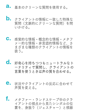
a.
基本のクリーンな質問を使用する。
b.
クライアントの情報に一致した特殊な
質問（文脈的にクリーンな質問）を問
いかける。
c.
感覚的な情報・概念的な情報・メタフ
ァー的な情報・非言語的情報など、さ
まざまな種類のクライアントの情報を
扱う。
d.
好奇心を持ちつつもニュートラルなト
ーナリティで質問し、クライアントの
言葉を使うときは声の質を合わせる。
e.
状況やクライアントの反応に合わせて
声質を変える。
f.
メタファー・ランドスケープ中のクラ
イアントの視点から見たシンボルの位
置を、身振り（ジェスチャー）と視線