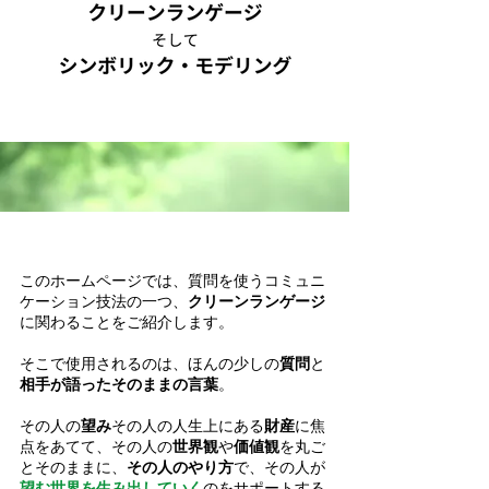
このホームページでは、質問を使うコミュニ
ケーション技法の一つ、
クリーンランゲージ
に関わることをご紹介します。
そこで使用されるのは、ほんの少しの
質問
と
相手が語ったそのままの言葉
。
その人の
望み
その人の人生上にある
財産
に焦
点をあてて、その人の
世界観
や
価値観
を丸ご
とそのままに、
その人のやり方
で、その人が
望む世界を生み出していく
のをサポートする