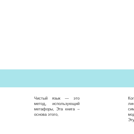
Чистый язык — это
Ког
метод, использующий
ли
метафоры. Эта книга –
си
основа этого.
мо
​Эт