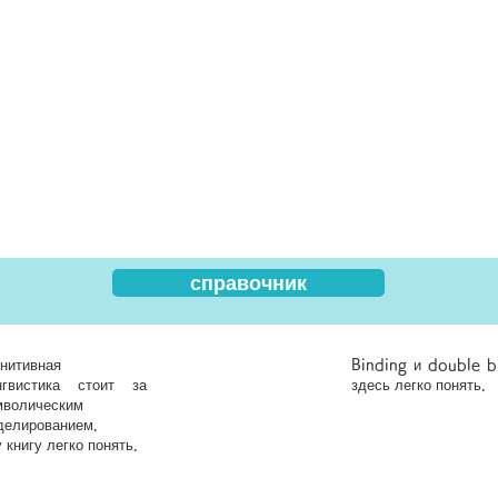
справочник
нитивная
Binding и double b
нгвистика стоит за
здесь легко понять.
мволическим
делированием.
у книгу легко понять.