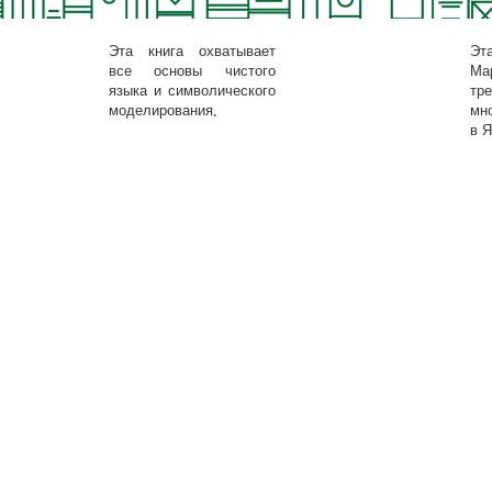
Эта книга охватывает
Эт
все основы чистого
М
языка и символического
тр
моделирования.
мн
в Я