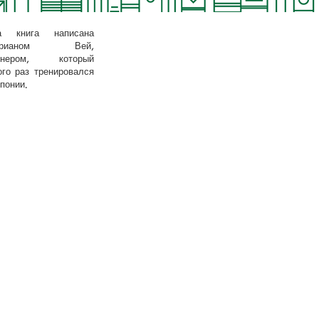
а книга написана
арианом Вей,
енером, который
ого раз тренировался
понии.