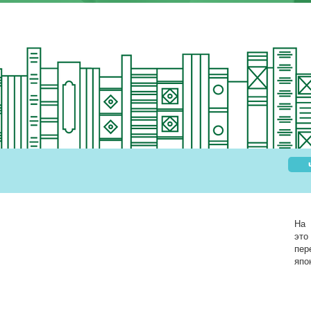
На 
это
пе
япо