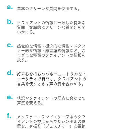
a.
基本のクリーンな質問を使用する。
b.
クライアントの情報に一致した特殊な
質問（文脈的にクリーンな質問）を問
いかける。
c.
感覚的な情報・概念的な情報・メタフ
ァー的な情報・非言語的情報など、さ
まざまな種類のクライアントの情報を
扱う。
d.
好奇心を持ちつつもニュートラルなト
ーナリティで質問し、クライアントの
言葉を使うときは声の質を合わせる。
e.
状況やクライアントの反応に合わせて
声質を変える。
f.
メタファー・ランドスケープ中のクラ
イアントの視点から見たシンボルの位
置を、身振り（ジェスチャー）と視線