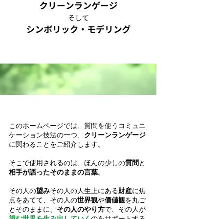
このホームページでは、質問を使うコミュニ
ケーション技法の一つ、
クリーンランゲージ
に関わることをご紹介します。
そこで使用されるのは、ほんの少しの
質問
と
相手が語ったそのままの言葉
。
その人の
望み
その人の人生上にある
財産
に焦
点をあてて、その人の
世界観
や
価値観
を丸ご
とそのままに、
その人のやり方
で、その人が
望む世界を生み出していく
のをサポートする