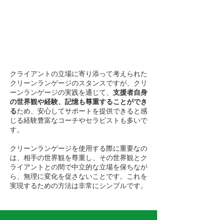
すこともしません。例えば、「小さ
な棘を抜くと、どうなりますか？」
という問いかけはせず、
クライアン
トが自分のペースで進むことを大切
にします。
クライアントの立場に寄り添って考えられた
クリーンランゲージのスタンスですが、クリ
ーンランゲージの実践を通じて、
支援者自身
の世界観や経験、記憶も尊重することができ
る
ため、安心してサポートを提供できると感
じる経験豊富なコーチやセラピストも多いで
す。
クリーンランゲージを使用する際に重要なの
は、相手の世界観を尊重し、その世界観とク
ライアントとの間で中立的な立場を保ちなが
ら、無理に変化を促さないことです。これを
実現するための方法は非常にシンプルです。