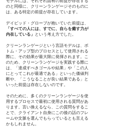
モデルには、それぞれ固有の前提が存在する
のと同様に、クリーンランゲージそのものに
は、ある特定の前提が存在しています。
デイビッド・グローブが抱いていた前提は、
「すべての人には、すでに、自らを癒す力が
内在している」
という考え方でした。
クリーンランゲージという言語モデルは、ボ
トム・アップ型のプロセスとして使用される
際に、その効果が最大限に発揮されます。こ
のため、クリーンランゲージを実践する際に
は、「達成すべきゴールや結果」や「この人
にとってこれが最適である」といった価値判
断や、「こうなることが良い結果である」と
いった前提は存在しないのです。
​そのために、多くのクリーンランゲージを使
用するプロセスで最初に使用される質問があ
ります。言い換えるなら、この質問をするこ
とで、クライアント自身にこの後の話のフレ
ームや文脈を選んでもらっているとも言える
かもしれません。