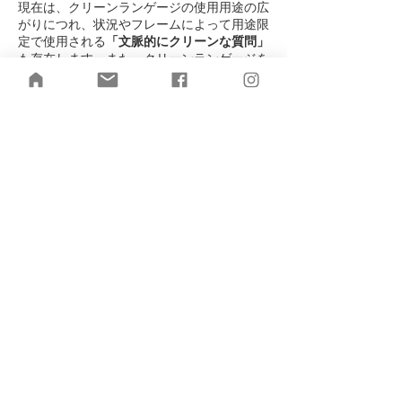
現在は、クリーンランゲージの使用用途の広
がりにつれ、状況やフレームによって用途限
定で使用される
「文脈的にクリーンな質問」
も存在します。​また、クリーンランゲージを
応用して生み出された質問も存在します。
クリーンランゲージ
基本の構文
​（シンタックス）
・・・には相手が使用した言葉「そのまま」
が入ります。
時々により、この構文をアレンジして活用し
ます。