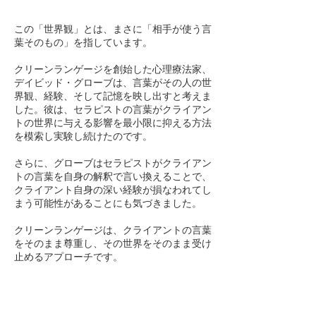
この「世界観」とは、まさに「相手が使う言
葉そのもの」を指しています。
クリーンランゲージを創始した心理療法家、
デイビッド・グローブは、言葉がその人の世
界観、経験、そして記憶を映し出すと考えま
した。彼は、セラピストの言葉がクライアン
トの世界に与える影響を最小限に抑える方法
を模索し実験し続けたのです。
さらに、グローブはセラピストがクライアン
トの言葉を自身の解釈で言い換えることで、
クライアント自身の深い経験が損なわれてし
まう可能性があることにも気づきました。
クリーンランゲージは、クライアントの言葉
をそのまま尊重し、その世界をそのまま受け
止めるアプローチです。
たとえば「心に小さな棘が刺さる」
という表現。これは、一般的には心