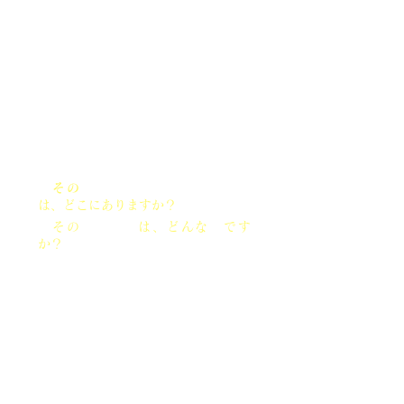
に引っかかる小さな不満や不快感を
示す言葉として使われることがあり
ます。
クリーンランゲージでは、このよう
な言葉を支援者が解釈することはあ
りません。その代わり、クライアン
トの世界観を尊重し、以下のような
質問を投げかけます。
「
その
小さな棘が刺さっている心
は、どこにありますか？
」
「
その
小さな棘
は、どんな
棘
です
か？
」
この方法は、クライアントが自分自
身の内面を探求し、深い洞察や発見
を自分自身で得るよう誘います。セ
ラピストは介入せず、クライアント
自身のペースで答えを見つける手助
けをします。
また、問題を指摘したり、変化を促