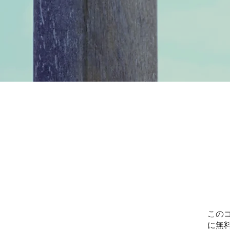
この
に無