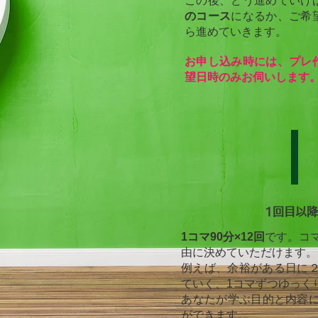
この後、どう進めていけ
のコース
になるか、ご希
ら進めていきます。
お申し込み時には、プレ
望日時のみお伺いします
1回目以降
1コマ90分×12回
です。コ
由に決めていただけます。
例えば、余裕がある日に
ていく、1コマずつゆっく
​あなたが学ぶ目的と内容
ができます。