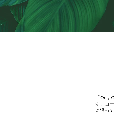
​内容カスタマ
「Onl
す。
コ
に沿って