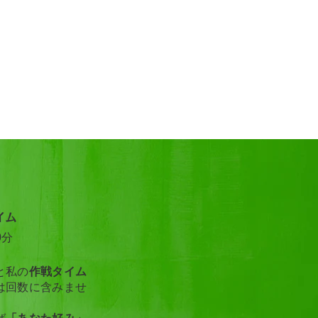
イム
0分
と私の
作戦タイム
は回数に含みませ