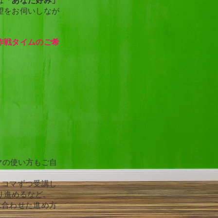
ば
「あなた好み」
望をお伺いしなが
作戦タイムのご希
。
マの使い方もご自
２コマずつ受講し
り進めるなど。
に合わせた進め方