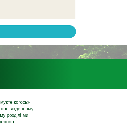
имуєте когось»
у повсякденному
ому розділі ми
денного