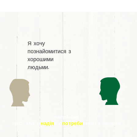
Я хочу
познайомитися з
хорошими
людьми.
наприклад
чиїсь власні
надія
або
потреби
з
коли я говорив