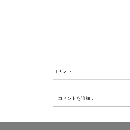
コメント
コメントを追加…
1998 デイビッド・グローブ
かく語りき（1）【翻訳】：