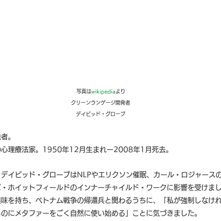
リソース
サイコアクティブ
翻訳
グループプラクティ
写真は
wikipedia
より
クリーンランゲージ開発者
デイビッド・グローブ
発者。
心理療法家。1950年12月生まれー2008年1月死去。
デイビッド・グローブはNLPやエリクソン催眠、カール・ロジャース
ズ・ホイットフィールドのインナーチャイルド・ワークに影響を受けま
興味を持ち、ベトナム戦争の帰還兵と関わるうちに、「私が強制しなけ
るのにメタファーをごく自然に使い始める」ことに気づきました。