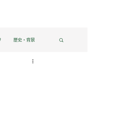
け
歴史・背景
ニング・スペース
タファー