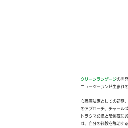
メタファー・ランドスケープ
変化（チェンジ）
クリーンランゲージ
の開
ニュージーランド生まれの
心理療法家としての初期、
のアプローチ、チャール
トラウマ記憶と恐怖症に
は、自分の経験を説明す