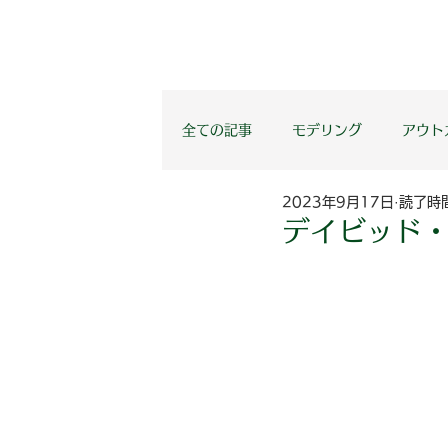
全ての記事
モデリング
アウト
2023年9月17日
読了時間
PRO
お知らせ
学習者向
デイビッド・グ
体と心
読み物
ジェーム
ジーナ・キャンベル
NLP