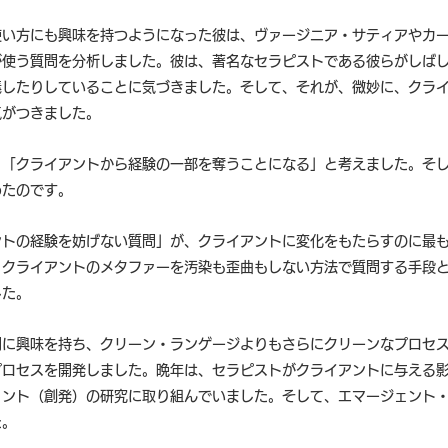
使い方にも興味を持つようになった彼は、ヴァージニア・サティアやカ
が使う質問を分析しました。彼は、著名なセラピストである彼らがしば
義したりしていることに気づきました。そして、それが、微妙に、クラ
気がつきました。
、「クライアントから経験の一部を奪うことになる」と考えました。そ
めたのです。
ントの経験を妨げない質問」が、クライアントに変化をもたらすのに最
、クライアントのメタファーを汚染も歪曲もしない方法で質問する手段
した。
間に興味を持ち、クリーン・ランゲージよりもさらにクリーンなプロセ
プロセスを開発しました。晩年は、セラピストがクライアントに与える
ェント（創発）の研究に取り組んでいました。そして、エマージェント
た。