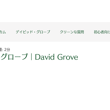
カム
デイビッド・グローブ
クリーンな質問
初心者向
: 2分
け
クリンランゲージ
シンボリック・モデリング
リス
ローブ｜David Grove
ズ・ローリー＆ペニー・トンプキンス
マリアン・ウェイ
メ
ベクトル
コンテンツとプロセス
REPROCess
同型